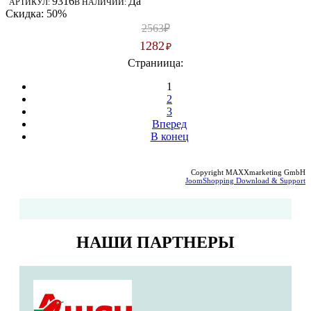
9316
Да
АРТИКУЛ:
В НАЛИЧИИ:
Скидка: 50%
2563₽
1282
₽
Страниица:
1
2
3
Вперед
В конец
Copyright MAXXmarketing GmbH
JoomShopping Download & Support
НАШИ ПАРТНЕРЫ