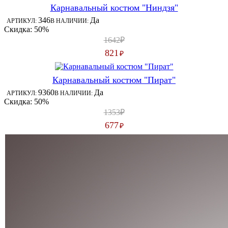
Карнавальный костюм "Ниндзя"
346
Да
АРТИКУЛ:
В НАЛИЧИИ:
Скидка: 50%
1642₽
821
₽
Карнавальный костюм "Пират"
9360
Да
АРТИКУЛ:
В НАЛИЧИИ:
Скидка: 50%
1353₽
677
₽