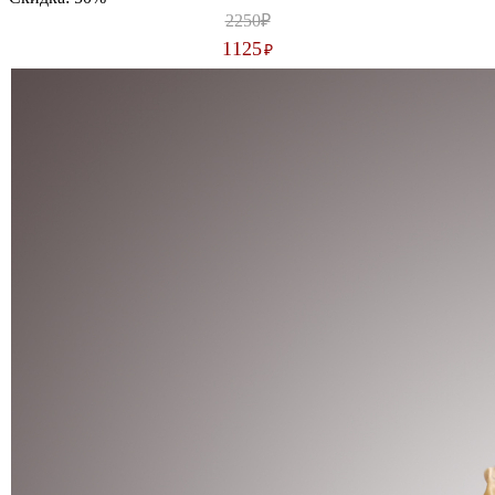
2250₽
1125
₽