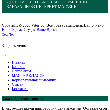
ДЕЙСТВУЮТ ТОЛЬКО ПРИ ОФОРМЛЕНИИ
ЗАКАЗА ЧЕРЕЗ ИНТЕРНЕТ-МАГАЗИН
Copyright © 2026 Vitus-co. Все права защищены.
Выполнено
Ваше Время
Студия
Ваше Время
Joomla! 3 Templates
Goto Top
Закрыть меню
Главная
Каталог
Оптовикам
МАСТЕР КЛАССЫ
Корпоративная символика
Статьи
Контакты
Заказ обратного звонка
В настоящее время наш рабочий день закончен. Оставьте свой