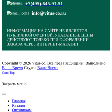
+7(495)-645-91-51
info@vitus-co.ru
ИНФОРМАЦИЯ НА САЙТЕ НЕ ЯВЛЯЕТСЯ
ПУБЛИЧНОЙ ОФЕРТОЙ. УКАЗАННЫЕ ЦЕНЫ
ДЕЙСТВУЮТ ТОЛЬКО ПРИ ОФОРМЛЕНИИ
ЗАКАЗА ЧЕРЕЗ ИНТЕРНЕТ-МАГАЗИН
Copyright © 2026 Vitus-co. Все права защищены.
Выполнено
Ваше Время
Студия
Ваше Время
Joomla! 3 Templates
Goto Top
Закрыть меню
Главная
Каталог
Оптовикам