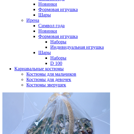
Новинки
Формовая игрушка
Шары
Ирена
Символ года
Новинки
Формовая игрушка
Наборы
Индивидуальная игрушка
Шары
Наборы
D 100
Карнавальные костюмы
Костюмы для мальчиков
Костюмы для девочек
Костюмы зверушек