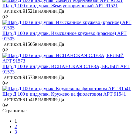
Шар Д 100 в инд.упак. Жемчуг коричневый АРТ 91521
91521
Да
АРТИКУЛ:
В НАЛИЧИИ:
0
₽
Шар Д 100 в инд.упак. Изысканное кружево (красное) АРТ
91505
91505
Да
АРТИКУЛ:
В НАЛИЧИИ:
0
₽
Шар Д 100 в инд.упак. ИСПАНСКАЯ СЛЕЗА, БЕЛЫЙ АРТ
91573
91573
Да
АРТИКУЛ:
В НАЛИЧИИ:
0
₽
Шар Д 100 в инд.упак. Кружево на фиолетовом АРТ 91541
91541
Да
АРТИКУЛ:
В НАЛИЧИИ:
0
₽
Страниица:
1
2
3