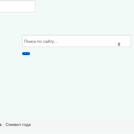
0
а
|
Символ года