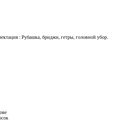
лектация : Рубашка, бриджи, гетры, головной убор.
ове
осок