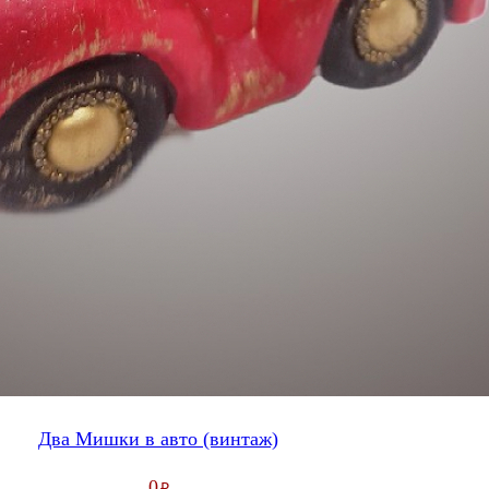
Два Мишки в авто (винтаж)
0
₽