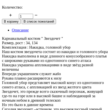
Количество:
Описание
Карнавальный костюм " Звездочет "
Размер, рост : 34, 134
Комплектация : Накидка, головной убор
Наш костюм звездочета состоит из накидки и головного убора
Накидка выполнена в виде длинного конусообразного платья
с широкими рукавами из однотонного синего атласа
Накидка украшена аппликациями в виде звёзд разной
величины
Впереди украшением служит жабо
Рукава плавно расширяются к низу
Головной убор представляет высокий конус из однотонного
синего атласа, с аппликацией из звезд желтого цвета
Звездочет, это прежде всего сказочный персонаж, живущий
где-то на горе или в высокой башне и наблюдающий за
ночным небом в древний телескоп
Но это было в давние времена
Сегодня звездочет –астроном, это высококлассный ученый,