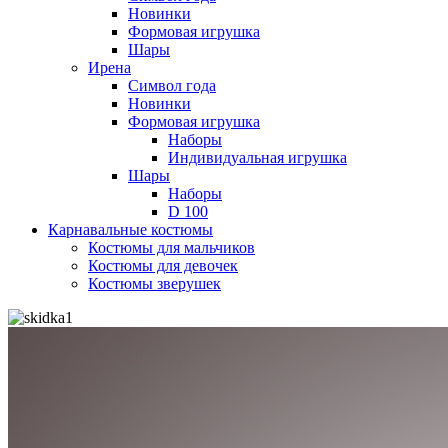
Новинки
Формовая игрушка
Шары
Ирена
Символ года
Новинки
Формовая игрушка
Наборы
Индивидуальная игрушка
Шары
Наборы
D 100
Карнавальные костюмы
Костюмы для мальчиков
Костюмы для девочек
Костюмы зверушек