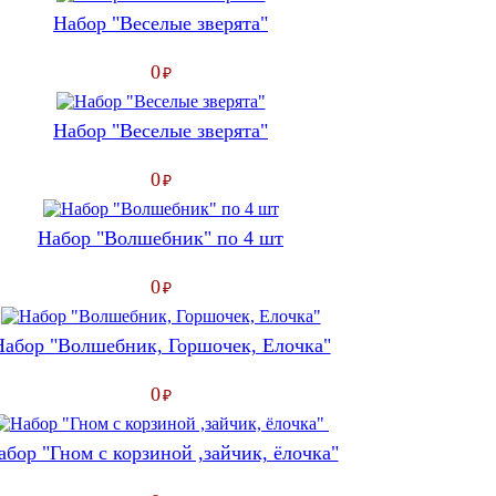
Набор "Веселые зверята"
0
₽
Набор "Веселые зверята"
0
₽
Набор "Волшебник" по 4 шт
0
₽
Набор "Волшебник, Горшочек, Елочка"
0
₽
абор "Гном с корзиной ,зайчик, ёлочка"