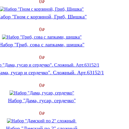
0
₽
абор "Гном с корзиной, Гриб, Шишка"
0
₽
Набор "Гриб, сова с лапками, шишка"
0
₽
ама, гусар и сердечко". Сложный. Арт.63152/1
0
₽
Набор "Дама, гусар, сердечко"
0
₽
Набор "Дамский по 2" сложный