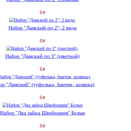
0
₽
Набор "Дамский по 2"; 2 вида
0
₽
Набор "Дамский по 3" (цветной)
0
₽
ор "Дамский" (туфелька, бантик, шляпка)
0
₽
Набор "Два зайца Швейцария" Белые
0
₽