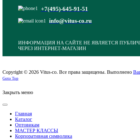
+7(495)-645-91-51
info@vitus-co.ru
ИНФОРМАЦИЯ НА САЙТЕ НЕ ЯВЛЯЕТСЯ ПУБЛИЧ
ЧЕРЕЗ ИНТЕРНЕТ-МАГАЗИН
Copyright © 2026 Vitus-co. Все права защищены.
Выполнено
Ва
Joomla! 3 Templates
Goto Top
Закрыть меню
Главная
Каталог
Оптовикам
МАСТЕР КЛАССЫ
Корпоративная символика