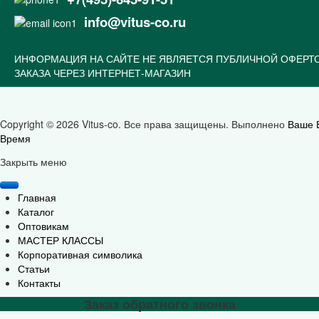
info@vitus-co.ru
ИНФОРМАЦИЯ НА САЙТЕ НЕ ЯВЛЯЕТСЯ ПУБЛИЧНОЙ ОФЕРТ
ЗАКАЗА ЧЕРЕЗ ИНТЕРНЕТ-МАГАЗИН
Copyright © 2026 Vitus-co. Все права защищены.
Выполнено
Ваше 
Время
Joomla! 3 Templates
Закрыть меню
Главная
Каталог
Оптовикам
МАСТЕР КЛАССЫ
Корпоративная символика
Статьи
Контакты
Заказ обратного звонка