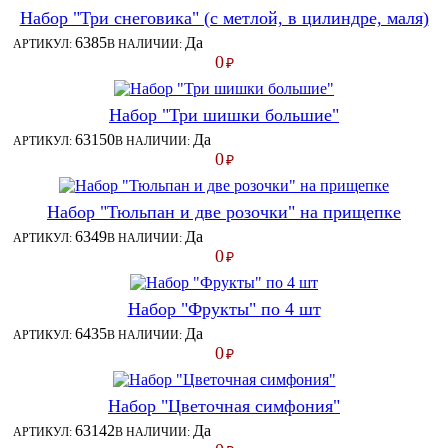
Набор "Три снеговика" (с метлой, в цилиндре, маля)
6385
Да
АРТИКУЛ:
В НАЛИЧИИ:
0
₽
Набор "Три шишки большие"
63150
Да
АРТИКУЛ:
В НАЛИЧИИ:
0
₽
Набор "Тюльпан и две розочки" на прищепке
6349
Да
АРТИКУЛ:
В НАЛИЧИИ:
0
₽
Набор "Фрукты" по 4 шт
6435
Да
АРТИКУЛ:
В НАЛИЧИИ:
0
₽
Набор "Цветочная симфония"
63142
Да
АРТИКУЛ:
В НАЛИЧИИ: