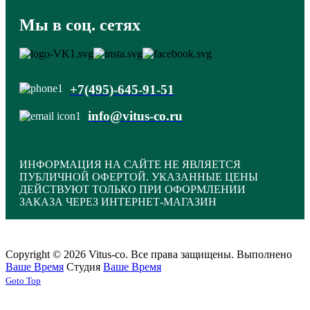
Мы в соц. сетях
+7(495)-645-91-51
info@vitus-co.ru
ИНФОРМАЦИЯ НА САЙТЕ НЕ ЯВЛЯЕТСЯ
ПУБЛИЧНОЙ ОФЕРТОЙ. УКАЗАННЫЕ ЦЕНЫ
ДЕЙСТВУЮТ ТОЛЬКО ПРИ ОФОРМЛЕНИИ
ЗАКАЗА ЧЕРЕЗ ИНТЕРНЕТ-МАГАЗИН
Copyright © 2026 Vitus-co. Все права защищены.
Выполнено
Ваше Время
Студия
Ваше Время
Joomla! 3 Templates
Goto Top