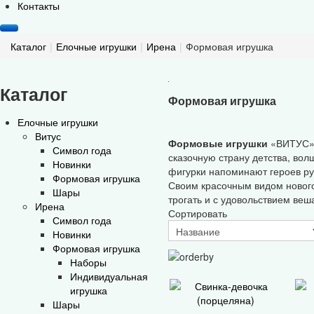
Контакты
Каталог
|
Елочные игрушки
|
Ирена
|
Формовая игрушка
Каталог
Формовая игрушка
Елочные игрушки
Витус
Формовые
игрушки
«ВИТУС» н
Символ года
сказочную страну детства, во
Новинки
фигурки напоминают героев ру
Формовая игрушка
Своим красочным видом нового
Шары
трогать и с удовольствием веша
Ирена
Сортировать
Символ года
Новинки
Формовая игрушка
Наборы
Индивидуальная
игрушка
Шары