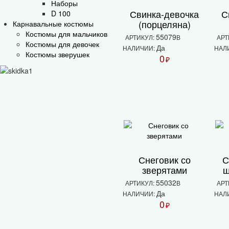
Наборы
Свинка-девочка
С
D 100
(порцеляна)
Карнавальные костюмы
Костюмы для мальчиков
55079
АРТИКУЛ:
В
АРТ
Костюмы для девочек
Да
НАЛИЧИИ:
НАЛ
Костюмы зверушек
0
₽
Снеговик со
С
зверятами
ш
55032
АРТИКУЛ:
В
АРТ
Да
НАЛИЧИИ:
НАЛ
0
₽