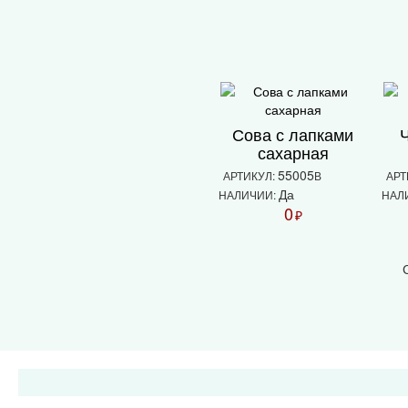
Сова с лапками
сахарная
55005
АРТИКУЛ:
В
АРТ
Да
НАЛИЧИИ:
НАЛ
0
₽