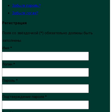
Забыли пароль?
Забыли логин?
Регистрация
Поля со звёздочкой (*) обязательно должны быть
заполнены.
Имя *
Логин *
Пароль *
Подтверждение пароля *