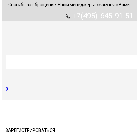
Спасибо за обращение. Наши менеджеры свяжутся с Вами.
+7(495)-645-91-51
0
ГЛАВНАЯ
КАТАЛОГ
ОПТОВИКАМ
МАСТЕР КЛАССЫ
КОРПОРАТИВНАЯ СИМВОЛИКА
СТАТЬИ
КОНТАКТЫ
ЗАРЕГИСТРИРОВАТЬСЯ