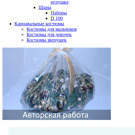
игрушка
Шары
Наборы
D 100
Карнавальные костюмы
Костюмы для мальчиков
Костюмы для девочек
Костюмы зверушек