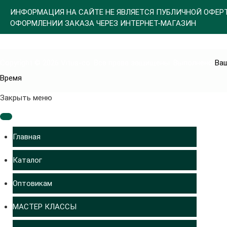
ИНФОРМАЦИЯ НА САЙТЕ НЕ ЯВЛЯЕТСЯ ПУБЛИЧНОЙ ОФЕР
ОФОРМЛЕНИИ ЗАКАЗА ЧЕРЕЗ ИНТЕРНЕТ-МАГАЗИН
Copyright © 2026 Vitus-co. Все права защищены.
Выполнено
Ва
Время
Joomla! 3 Templates
Закрыть меню
Главная
Каталог
Оптовикам
МАСТЕР КЛАССЫ