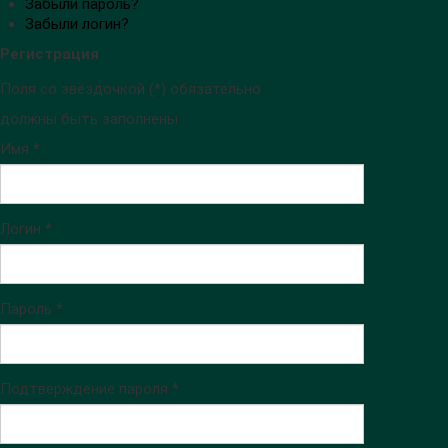
Забыли пароль?
Забыли логин?
Регистрация
Поля со звёздочкой (*) обязательно
должны быть заполнены.
Имя *
Логин *
Пароль *
Подтверждение пароля *