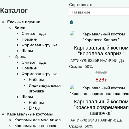
Сортировать
Каталог
Елочные игрушки
Витус
Символ года
Новинки
Формовая игрушка
Карнавальный костюм
Шары
"Королева Каприз "
Ирена
9225
Да
АРТИКУЛ:
В НАЛИЧИИ:
Символ года
Скидка: 50%
Новинки
1652₽
Формовая игрушка
826
Наборы
₽
Индивидуальная
игрушка
Шары
Карнавальный костюм
Наборы
"Красная современная
D 100
шапочка"
Карнавальные костюмы
Костюмы для мальчиков
634
Да
АРТИКУЛ:
В НАЛИЧИИ:
Костюмы для девочек
Скидка: 50%