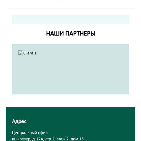
Copyright MAXXmarketing GmbH
JoomShopping Download & Support
НАШИ ПАРТНЕРЫ
Адрес
Центральный офис
ш.Фрезер, д.17А, стр.2, этаж 2, пом.15