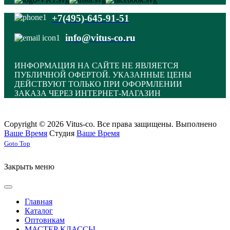
+7(495)-645-91-51
info@vitus-co.ru
ИНФОРМАЦИЯ НА САЙТЕ НЕ ЯВЛЯЕТСЯ
ПУБЛИЧНОЙ ОФЕРТОЙ. УКАЗАННЫЕ ЦЕНЫ
ДЕЙСТВУЮТ ТОЛЬКО ПРИ ОФОРМЛЕНИИ
ЗАКАЗА ЧЕРЕЗ ИНТЕРНЕТ-МАГАЗИН
Copyright © 2026 Vitus-co. Все права защищены.
Выполнено
Ваше Время
Студия
Ваше Время
Joomla! 3 Templates
Goto Top
Закрыть меню
Главная
Каталог
Оптовикам
МАСТЕР КЛАССЫ