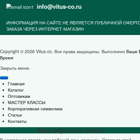
info@vitus-co.ru
ИНФОРМАЦИЯ НА САЙТЕ НЕ ЯВЛЯЕТСЯ ПУБЛИЧНОЙ ОФЕРТ
ЗАКАЗА ЧЕРЕЗ ИНТЕРНЕТ-МАГАЗИН
Copyright © 2026 Vitus-co. Все права защищены.
Выполнено
Ваше 
Время
Joomla! 3 Templates
Закрыть меню
Главная
Каталог
Оптовикам
МАСТЕР КЛАССЫ
Корпоративная символика
Статьи
Контакты
Заказ обратного звонка
В настоящее время наш рабочий день закончен. Оставьте свой